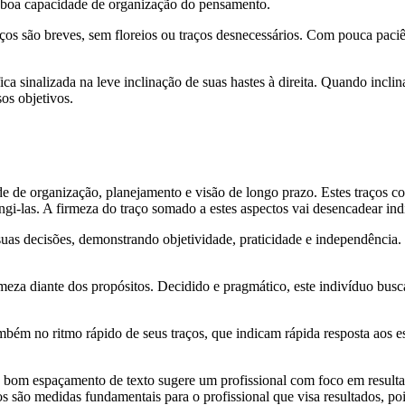
 e boa capacidade de organização do pensamento.
ços são breves, sem floreios ou traços desnecessários. Com pouca paciênc
ica sinalizada na leve inclinação de suas hastes à direita. Quando inclin
os objetivos.
de de organização, planejamento e visão de longo prazo. Estes traços c
ngi-las. A firmeza do traço somado a estes aspectos vai desencadear in
as decisões, demonstrando objetividade, praticidade e independência. Es
meza diante dos propósitos. Decidido e pragmático, este indivíduo busc
ambém no ritmo rápido de seus traços, que indicam rápida resposta aos 
 bom espaçamento de texto sugere um profissional com foco em resultad
los são medidas fundamentais para o profissional que visa resultados, po