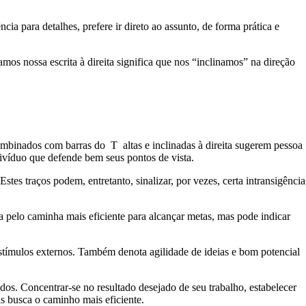
ia para detalhes, prefere ir direto ao assunto, de forma prática e
amos nossa escrita à direita significa que nos “inclinamos” na direção
ombinados com barras do T altas e inclinadas à direita sugerem pessoa
divíduo que defende bem seus pontos de vista.
tes traços podem, entretanto, sinalizar, por vezes, certa intransigência
a pelo caminha mais eficiente para alcançar metas, mas pode indicar
estímulos externos. Também denota agilidade de ideias e bom potencial
os. Concentrar-se no resultado desejado de seu trabalho, estabelecer
is busca o caminho mais eficiente.