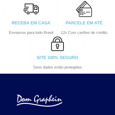
RECEBA EM CASA
PARCELE EM ATÉ
Enviamos para todo Brasil
12x Com cartões de crédito
SITE 100% SEGURO
Seus dados estão protegidos