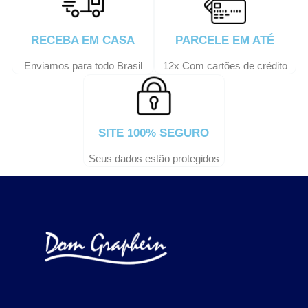
RECEBA EM CASA
PARCELE EM ATÉ
Enviamos para todo Brasil
12x Com cartões de crédito
SITE 100% SEGURO
Seus dados estão protegidos