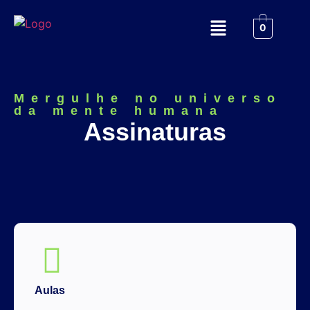
0
Mergulhe no universo
da mente humana
Assinaturas
Aulas