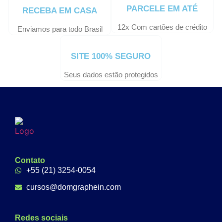
PARCELE EM ATÉ
RECEBA EM CASA
12x Com cartões de crédito
Enviamos para todo Brasil
SITE 100% SEGURO
Seus dados estão protegidos
Contato
+55 (21) 3254-0054
cursos@domgraphein.com
Redes sociais