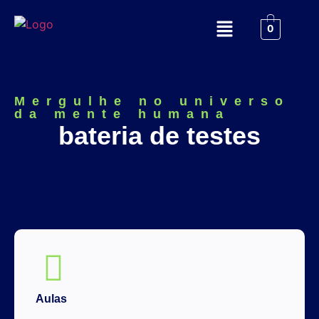
0
Mergulhe no universo
da mente humana
bateria de testes
Aulas