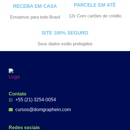
PARCELE EM ATÉ
RECEBA EM CASA
12x Com cartões de crédito
Enviamos para todo Brasil
SITE 100% SEGURO
Seus dados estão protegidos
Contato
+55 (21) 3254-0054
cursos@domgraphein.com
Redes sociais