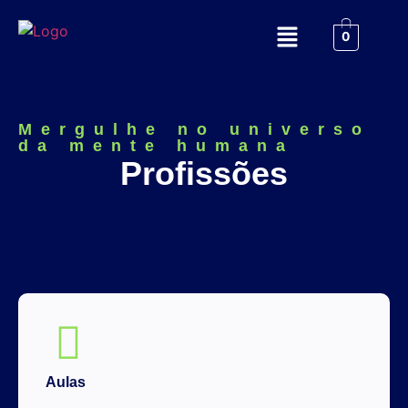
0
Mergulhe no universo
da mente humana
Profissões
Aulas