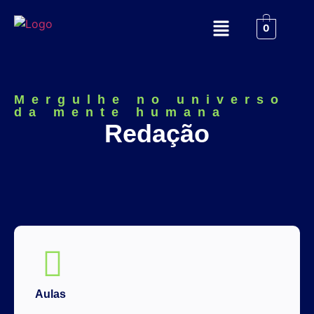
0
Mergulhe no universo
da mente humana
Redação
Aulas