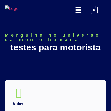
0
Mergulhe no universo
da mente humana
testes para motorista
Aulas