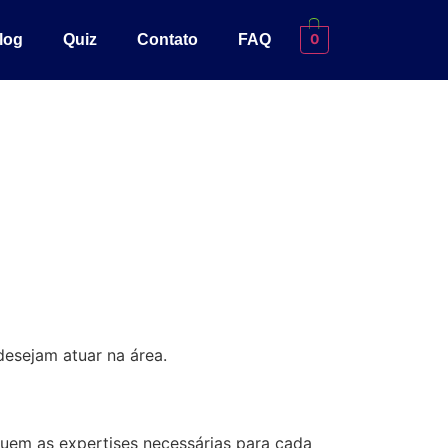
0
log
Quiz
Contato
FAQ
0
desejam atuar na área.
ssuem as expertises necessárias para cada