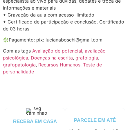
especialista ao vivo para dúvidas, debates e troca de
informações e materiais
+ Gravação da aula com acesso ilimitado
+ Certificado de participação e conclusão. Certificado
de 03 horas
❇️Pagamento: pix: lucianaboschi@gmail.com
Com as tags
Avaliação de potencial
,
avaliação
psicológica
,
Doenças na escrita
,
grafologia
,
grafopatologia
,
Recursos Humanos
,
Teste de
personalidade
PARCELE EM ATÉ
RECEBA EM CASA