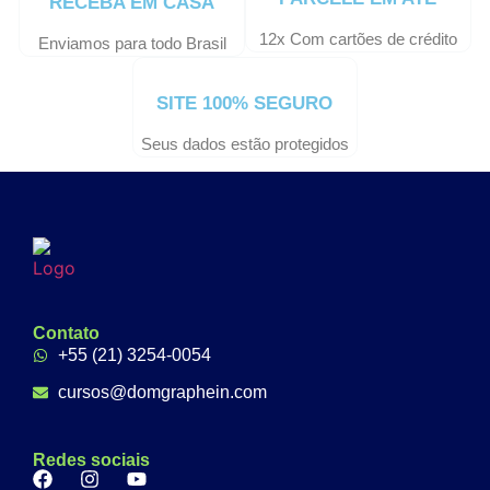
RECEBA EM CASA
12x Com cartões de crédito
Enviamos para todo Brasil
SITE 100% SEGURO
Seus dados estão protegidos
Contato
+55 (21) 3254-0054
cursos@domgraphein.com
Redes sociais