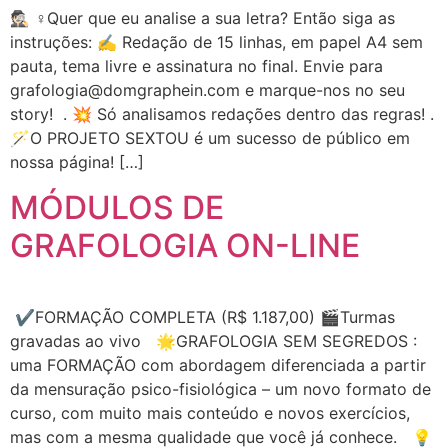
🕵🏻‍ ♀️Quer que eu analise a sua letra? Então siga as
instruções: ✍️ Redação de 15 linhas, em papel A4 sem
pauta, tema livre e assinatura no final. Envie para
grafologia@domgraphein.com e marque-nos no seu
story! . 💥 Só analisamos redações dentro das regras! .
🪄O PROJETO SEXTOU é um sucesso de público em
nossa página! […]
MÓDULOS DE
GRAFOLOGIA ON-LINE
✔️FORMAÇÃO COMPLETA (R$ 1.187,00) 🎬Turmas
gravadas ao vivo 🌟GRAFOLOGIA SEM SEGREDOS :
uma FORMAÇÃO com abordagem diferenciada a partir
da mensuração psico-fisiológica – um novo formato de
curso, com muito mais conteúdo e novos exercícios,
mas com a mesma qualidade que você já conhece. 💡