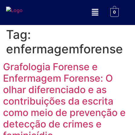
0
Tag:
enfermagemforense
Grafologia Forense e
Enfermagem Forense: O
olhar diferenciado e as
contribuições da escrita
como meio de prevenção e
detecção de crimes e