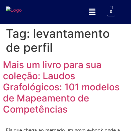
0
Tag:
levantamento
de perfil
Mais um livro para sua
coleção: Laudos
Grafológicos: 101 modelos
de Mapeamento de
Competências
Eis que chega ao mercado um novo e-book onde a