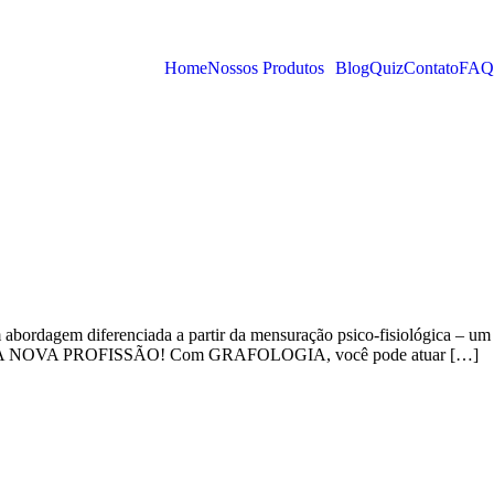
Home
Nossos Produtos
Blog
Quiz
Contato
FAQ
diferenciada a partir da mensuração psico-fisiológica – um
IRA UMA NOVA PROFISSÃO! Com GRAFOLOGIA, você pode atuar […]