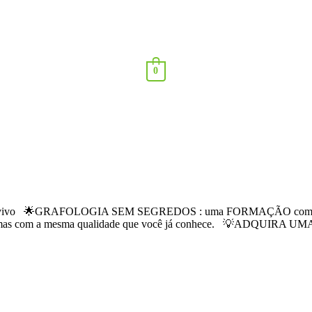
0
vo 🌟GRAFOLOGIA SEM SEGREDOS : uma FORMAÇÃO com abordagem 
ícios, mas com a mesma qualidade que você já conhece. 💡ADQU