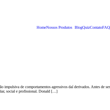
Home
Nossos Produtos
Blog
Quiz
Contato
FAQ
ção impulsiva de comportamentos agressivos daí derivados. Antes de ser
iar, social e profissional. Donald […]