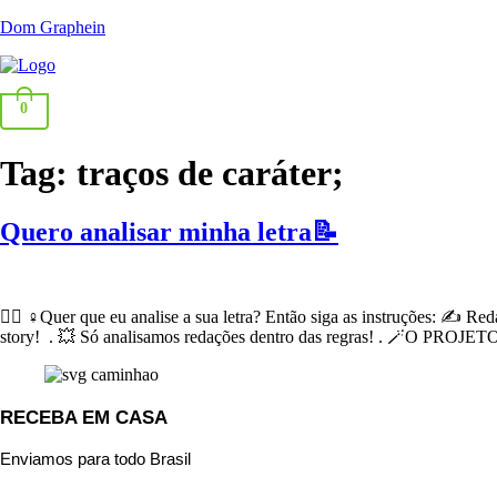
Dom Graphein
0
Tag:
traços de caráter;
Quero analisar minha letra📝
🕵🏻‍ ♀️Quer que eu analise a sua letra? Então siga as instruções: ✍️ 
story! . 💥 Só analisamos redações dentro das regras! . 🪄O PROJE
RECEBA EM CASA
Enviamos para todo Brasil