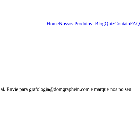
Home
Nossos Produtos
Blog
Quiz
Contato
FAQ
o final. Envie para grafologia@domgraphein.com e marque-nos no seu