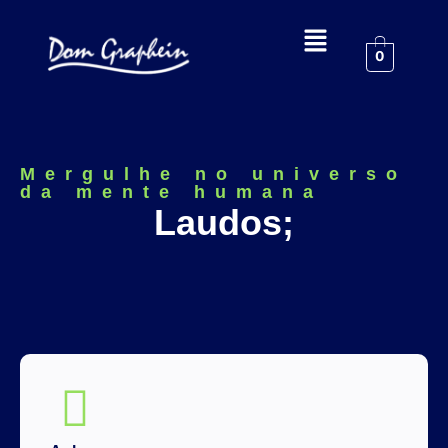
0
Mergulhe no universo
da mente humana
Laudos;