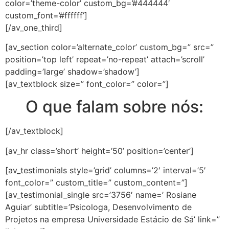
color=’theme-color’ custom_bg=’#444444′
custom_font=’#ffffff’]
[/av_one_third]
[av_section color=’alternate_color’ custom_bg=” src=”
position=’top left’ repeat=’no-repeat’ attach=’scroll’
padding=’large’ shadow=’shadow’]
[av_textblock size=” font_color=” color=”]
O que falam sobre nós:
[/av_textblock]
[av_hr class=’short’ height=’50’ position=’center’]
[av_testimonials style=’grid’ columns=’2′ interval=’5′
font_color=” custom_title=” custom_content=”]
[av_testimonial_single src=’3756′ name=’ Rosiane
Aguiar’ subtitle=’Psicologa, Desenvolvimento de
Projetos na empresa Universidade Estácio de Sá’ link=”