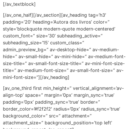
[/av_textblock]
[/av_one_half][/av_section][av_heading tag=’h3′
padding=’20’ heading=’Autora dos livros’ color=”
style=’blockquote modern-quote modern-centered’
custom_font=” size=’30’ subheading_active=”
subheading_size=’15’ custom_class=”
admin_preview_bg=” av-desktop-hide=” av-medium-
hide=” av-small-hide=” av-mini-hide=” av-medium-font-
size-title=” av-small-font-size-title=” av-mini-font-size-
title=” av-medium-font-size=” av-small-font-size=” av-
mini-font-size=”][/av_heading]
[av_one_third first min_height=” vertical_alignment=’av-
align-top’ space=” margin=’0px’ margin_sync=’true’
padding=’0px’ padding_sync=’true’ border=”
border_color=’#f2f2f2′ radius=’0px’ radius_sync=’true’
background_color=” src=” attachment=”
attachment_size=” background_position=’top left’