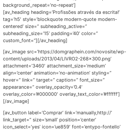
background_repeat=’no-repeat’]
[av_heading heading=’Profissões através da escrita!’
tag=’h5′ style=’blockquote modern-quote modern-
centered’ size=” subheading_active=”
subheading_size=’15’ padding=’40’ color=”
custom_font=”][/av_heading]
[av_image src=’https://domgraphein.com/novosite/wp-
content/uploads/2013/04/LIVRO2-268×300.png’
attachment=’3460′ attachment_size=’medium’
align=’center’ animation=’no-animation’ styling=”
hover=” link=” target=” caption=” font_size=”
appearance=” overlay_opacity=’0.4′
overlay_color=’#000000′ overlay_text_color=’#ffffff’]
[/av_image]
[av_button label=’Comprar’ link=’manually,http://’
link_target=” size=’small’ position=’center’
icon_select=’yes’ icon=’ue859′ font=’entypo-fontello’