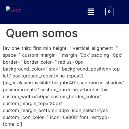
0
Quem somos
[av_one_third first min_height=” vertical_alignment=”
space=” custom_margin=” margin=’0px’ padding=’0px’
border=” border_color=” radius=’0px’
background_color=” src=” background_position=’top
left’ background_repeat=’no-repeat’]
[av_hr class=’invisible’ height=’40’ shadow=’no-shadow’
position=’center’ custom_border=’av-border-thin’
custom_width=’50px’ custom_border_color=”
custom_margin_top=’30px’
custom_margin_bottom=’30px’ icon_select=’yes’
custom_icon_color=” icon=’ue808′ font=’entypo-
fontello’]