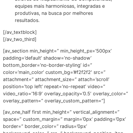
equipes mais harmoniosas, integradas e
produtivas, na busca por melhores
resultados.
[/av_textblock]
[/av_two_third]
[av_section min_height=” min_height_px=’500px’
padding=’default’ shadow=’no-shadow’
bottom_border=’no-border-styling’ id=”
color=’main_color’ custom_bg=’#f2f2f2′ src=”
attachment=” attachment_size=” attach=’scroll’
position=’top left’ repeat=’no-repeat’ video=”
video_ratio=’16:9′ overlay_opacity=’0.5′ overlay_color=”
overlay_pattern=” overlay_custom_pattern=”]
[av_one_half first min_height=” vertical_alignment=”
space=” custom_margin=” margin=’0px’ padding=’0px’
border=” border_color=” radius=’0px’