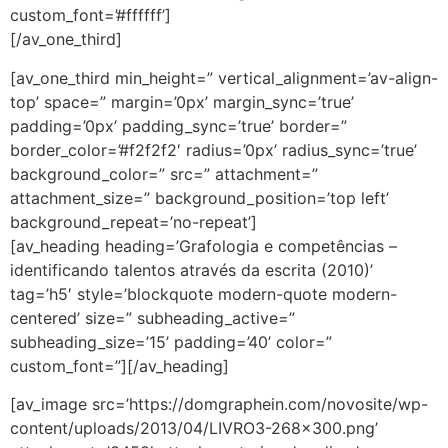
custom_font=’#ffffff’]
[/av_one_third]
[av_one_third min_height=” vertical_alignment=’av-align-
top’ space=” margin=’0px’ margin_sync=’true’
padding=’0px’ padding_sync=’true’ border=”
border_color=’#f2f2f2′ radius=’0px’ radius_sync=’true’
background_color=” src=” attachment=”
attachment_size=” background_position=’top left’
background_repeat=’no-repeat’]
[av_heading heading=’Grafologia e competências –
identificando talentos através da escrita (2010)’
tag=’h5′ style=’blockquote modern-quote modern-
centered’ size=” subheading_active=”
subheading_size=’15’ padding=’40’ color=”
custom_font=”][/av_heading]
[av_image src=’https://domgraphein.com/novosite/wp-
content/uploads/2013/04/LIVRO3-268×300.png’