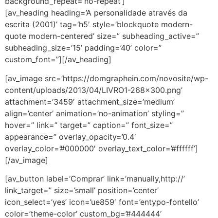
background_repeat=’no-repeat’]
[av_heading heading=’A personalidade através da
escrita (2001)’ tag=’h5′ style=’blockquote modern-
quote modern-centered’ size=” subheading_active=”
subheading_size=’15’ padding=’40’ color=”
custom_font=”][/av_heading]
[av_image src=’https://domgraphein.com/novosite/wp-
content/uploads/2013/04/LIVRO1-268×300.png’
attachment=’3459′ attachment_size=’medium’
align=’center’ animation=’no-animation’ styling=”
hover=” link=” target=” caption=” font_size=”
appearance=” overlay_opacity=’0.4′
overlay_color=’#000000′ overlay_text_color=’#ffffff’]
[/av_image]
[av_button label=’Comprar’ link=’manually,http://’
link_target=” size=’small’ position=’center’
icon_select=’yes’ icon=’ue859′ font=’entypo-fontello’
color=’theme-color’ custom_bg=’#444444′