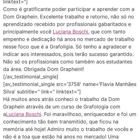
linktext=”]
Como é gratificante poder participar e aprender com a
Dom Graphein.
Excelente trabalho e retorno, não só no
aprendizado recebido por profissionais gabaritados e
principalmente você
Luciana Boschi
, que com tanto
empenho e dedicação há anos no mercado de trabalho
nesse foco que é a Grafoligia. Só tenho a agradecer e
indicar aos interessados, pois terão sucesso garantido.
Não só os profissionais como também aos estudantes
da área. Obrigada Dom Graphein!!
[/av_testimonial_single]
[av_testimonial_single src=’3758′ name=’Flavia Manhães
Silva’ subtitle=” link=” linktext=”]
Há muitos anos atrás conheci o trabalho da Dom
Graphein através de u
m curso de Grafologia com
a
Luciana Boschi
. Foi maravilhoso, enriquecedor e foi um
conhecimento tão bem transmitido, que ficou na
memória até hoje! Admiro muito o trabalho de vocês e
não é a toa que estão há anos no mercado! Uma