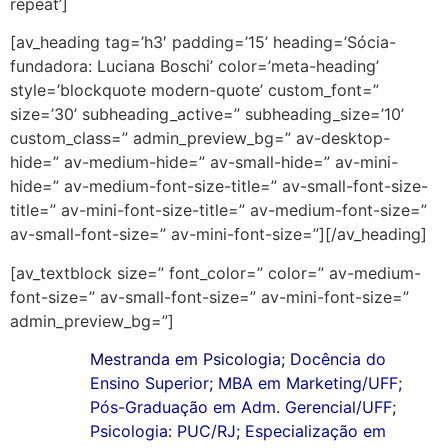
repeat’]
[av_heading tag=’h3′ padding=’15’ heading=’Sócia-
fundadora: Luciana Boschi’ color=’meta-heading’
style=’blockquote modern-quote’ custom_font=”
size=’30’ subheading_active=” subheading_size=’10’
custom_class=” admin_preview_bg=” av-desktop-
hide=” av-medium-hide=” av-small-hide=” av-mini-
hide=” av-medium-font-size-title=” av-small-font-size-
title=” av-mini-font-size-title=” av-medium-font-size=”
av-small-font-size=” av-mini-font-size=”][/av_heading]
[av_textblock size=” font_color=” color=” av-medium-
font-size=” av-small-font-size=” av-mini-font-size=”
admin_preview_bg=”]
Mestranda em Psicologia; D
o
cência do
Ensino Superior; MBA em Marketing/UFF;
Pós-Graduação em Adm. Gerencial/UFF;
Psicologia: PUC/RJ;
Especialização em