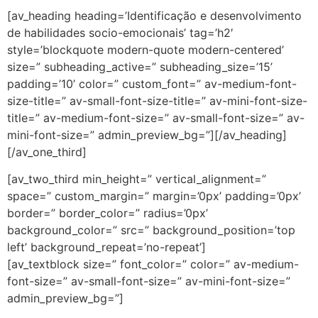
[av_heading heading=’Identificação e desenvolvimento
de habilidades socio-emocionais’ tag=’h2′
style=’blockquote modern-quote modern-centered’
size=” subheading_active=” subheading_size=’15’
padding=’10’ color=” custom_font=” av-medium-font-
size-title=” av-small-font-size-title=” av-mini-font-size-
title=” av-medium-font-size=” av-small-font-size=” av-
mini-font-size=” admin_preview_bg=”][/av_heading]
[/av_one_third]
[av_two_third min_height=” vertical_alignment=”
space=” custom_margin=” margin=’0px’ padding=’0px’
border=” border_color=” radius=’0px’
background_color=” src=” background_position=’top
left’ background_repeat=’no-repeat’]
[av_textblock size=” font_color=” color=” av-medium-
font-size=” av-small-font-size=” av-mini-font-size=”
admin_preview_bg=”]