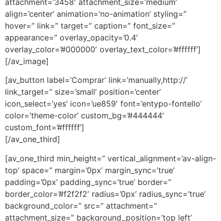
attachment=’3458′ attachment_size=’medium’
align=’center’ animation=’no-animation’ styling=”
hover=” link=” target=” caption=” font_size=”
appearance=” overlay_opacity=’0.4′
overlay_color=’#000000′ overlay_text_color=’#ffffff’]
[/av_image]
[av_button label=’Comprar’ link=’manually,http://’
link_target=” size=’small’ position=’center’
icon_select=’yes’ icon=’ue859′ font=’entypo-fontello’
color=’theme-color’ custom_bg=’#444444′
custom_font=’#ffffff’]
[/av_one_third]
[av_one_third min_height=” vertical_alignment=’av-align-
top’ space=” margin=’0px’ margin_sync=’true’
padding=’0px’ padding_sync=’true’ border=”
border_color=’#f2f2f2′ radius=’0px’ radius_sync=’true’
background_color=” src=” attachment=”
attachment_size=” background_position=’top left’