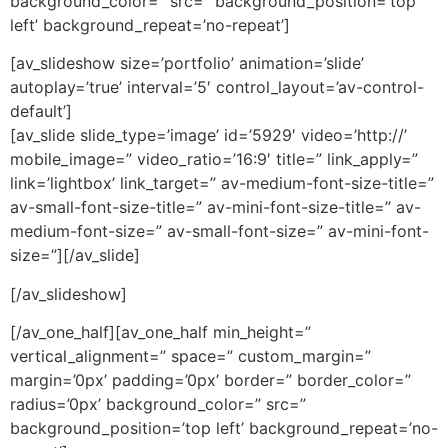
background_color=” src=” background_position=’top
left’ background_repeat=’no-repeat’]
[av_slideshow size=’portfolio’ animation=’slide’
autoplay=’true’ interval=’5′ control_layout=’av-control-
default’]
[av_slide slide_type=’image’ id=’5929′ video=’http://’
mobile_image=” video_ratio=’16:9′ title=” link_apply=”
link=’lightbox’ link_target=” av-medium-font-size-title=”
av-small-font-size-title=” av-mini-font-size-title=” av-
medium-font-size=” av-small-font-size=” av-mini-font-
size=”][/av_slide]
[/av_slideshow]
[/av_one_half][av_one_half min_height=”
vertical_alignment=” space=” custom_margin=”
margin=’0px’ padding=’0px’ border=” border_color=”
radius=’0px’ background_color=” src=”
background_position=’top left’ background_repeat=’no-