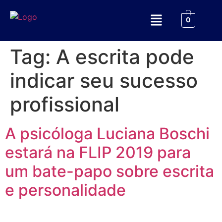
0
Tag:
A escrita pode
indicar seu sucesso
profissional
A psicóloga Luciana Boschi
estará na FLIP 2019 para
um bate-papo sobre escrita
e personalidade